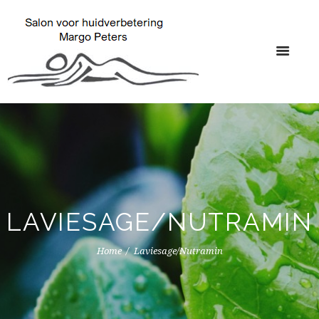
LAVIESAGE/NUTRAMIN
Home
Laviesage/Nutramin