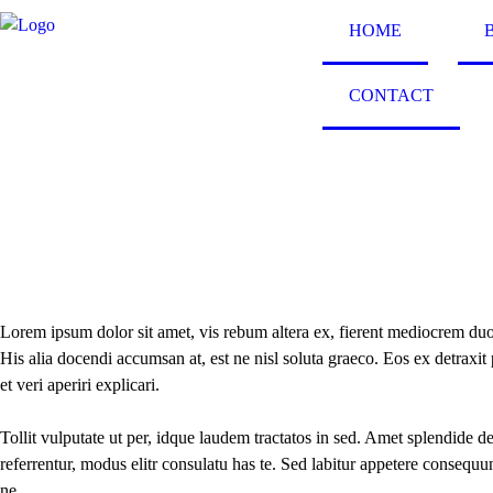
HOME
CONTACT
Lorem ipsum dolor sit amet, vis rebum altera ex, fierent mediocrem du
His alia docendi accumsan at, est ne nisl soluta graeco. Eos ex detraxit p
et veri aperiri explicari.
Tollit vulputate ut per, idque laudem tractatos in sed. Amet splendide 
referrentur, modus elitr consulatu has te. Sed labitur appetere conseq
ne.