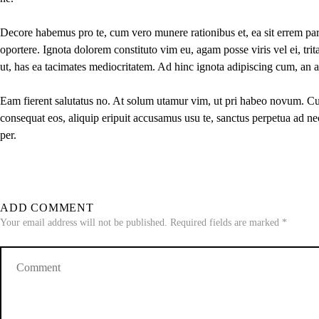
Decore habemus pro te, cum vero munere rationibus et, ea sit errem par
oportere. Ignota dolorem constituto vim eu, agam posse viris vel ei, tri
ut, has ea tacimates mediocritatem. Ad hinc ignota adipiscing cum, an 
Eam fierent salutatus no. At solum utamur vim, ut pri habeo novum. Cu 
consequat eos, aliquip eripuit accusamus usu te, sanctus perpetua ad nec.
per.
ADD COMMENT
Your email address will not be published. Required fields are marked *