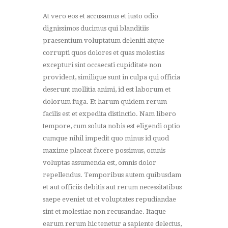
At vero eos et accusamus et iusto odio
dignissimos ducimus qui blanditiis
praesentium voluptatum deleniti atque
corrupti quos dolores et quas molestias
excepturi sint occaecati cupiditate non
provident, similique sunt in culpa qui officia
deserunt mollitia animi, id est laborum et
dolorum fuga. Et harum quidem rerum
facilis est et expedita distinctio. Nam libero
tempore, cum soluta nobis est eligendi optio
cumque nihil impedit quo minus id quod
maxime placeat facere possimus, omnis
voluptas assumenda est, omnis dolor
repellendus. Temporibus autem quibusdam
et aut officiis debitis aut rerum necessitatibus
saepe eveniet ut et voluptates repudiandae
sint et molestiae non recusandae. Itaque
earum rerum hic tenetur a sapiente delectus,