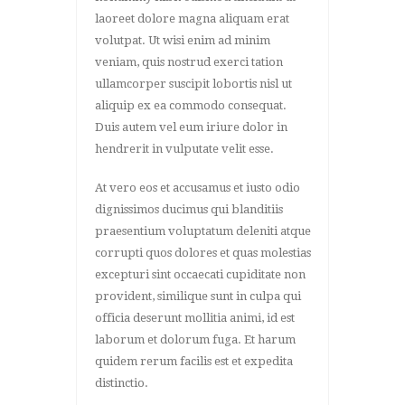
laoreet dolore magna aliquam erat
volutpat. Ut wisi enim ad minim
veniam, quis nostrud exerci tation
ullamcorper suscipit lobortis nisl ut
aliquip ex ea commodo consequat.
Duis autem vel eum iriure dolor in
hendrerit in vulputate velit esse.
At vero eos et accusamus et iusto odio
dignissimos ducimus qui blanditiis
praesentium voluptatum deleniti atque
corrupti quos dolores et quas molestias
excepturi sint occaecati cupiditate non
provident, similique sunt in culpa qui
officia deserunt mollitia animi, id est
laborum et dolorum fuga. Et harum
quidem rerum facilis est et expedita
distinctio.