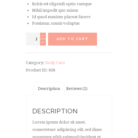
Robis est eligendi optio cumque
Nihil impedit quo minus
Id quod maxime placeat facere
Possimus, omnis voluptas
Therapeutic
ADD TO CART
massage
quantity
Category:
Body Care
Product ID:
838
Description
Reviews (2)
DESCRIPTION
Lorem ipsum dolor sit amet,
consectetuer adipiscing elit, sed diam
nonummy nibh euismod tincidunt ut