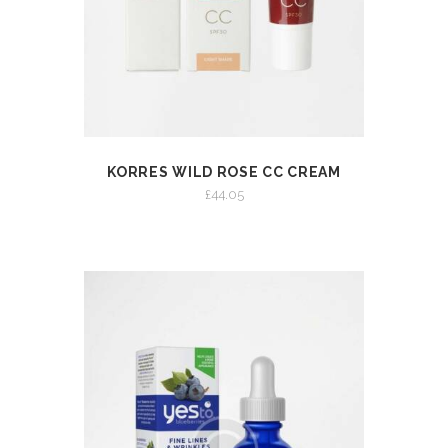
KORRES WILD ROSE CC CREAM
VIEW
ADD TO CART
£
44.05