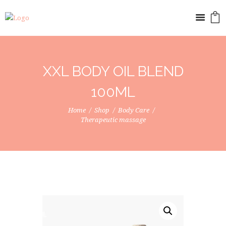
XXL BODY OIL BLEND
100ML
Home
Shop
Body Care
Therapeutic massage