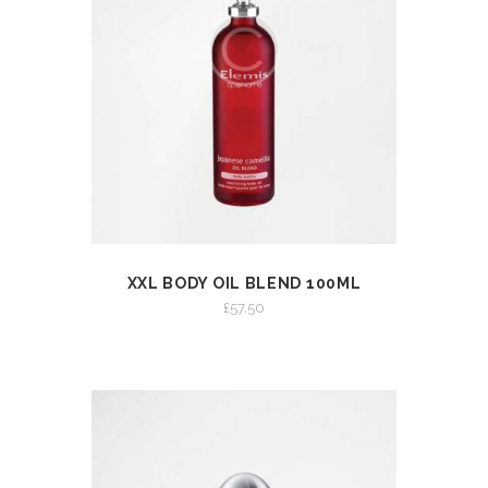
XXL BODY OIL BLEND 100ML
VIEW
ADD TO CART
£
57.50