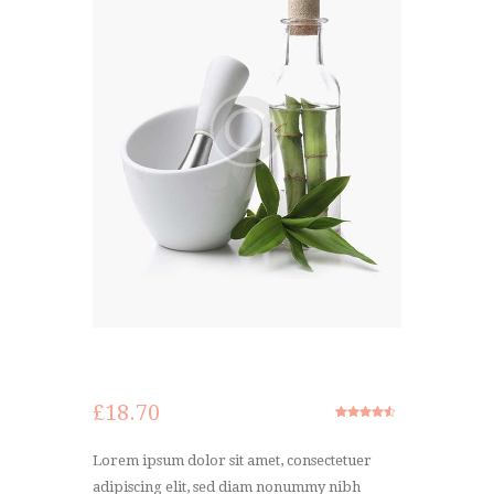
£
18.70
Rated
2
4.50
out of 5
based on
Lorem ipsum dolor sit amet, consectetuer
customer
adipiscing elit, sed diam nonummy nibh
ratings