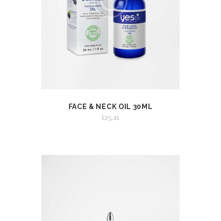
FACE & NECK OIL 30ML
VIEW
ADD TO CART
£
25.41