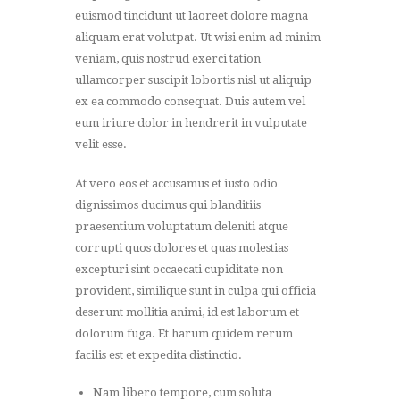
euismod tincidunt ut laoreet dolore magna
aliquam erat volutpat. Ut wisi enim ad minim
veniam, quis nostrud exerci tation
ullamcorper suscipit lobortis nisl ut aliquip
ex ea commodo consequat. Duis autem vel
eum iriure dolor in hendrerit in vulputate
velit esse.
At vero eos et accusamus et iusto odio
dignissimos ducimus qui blanditiis
praesentium voluptatum deleniti atque
corrupti quos dolores et quas molestias
excepturi sint occaecati cupiditate non
provident, similique sunt in culpa qui officia
deserunt mollitia animi, id est laborum et
dolorum fuga. Et harum quidem rerum
facilis est et expedita distinctio.
Nam libero tempore, cum soluta