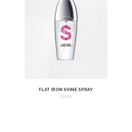
FLAT IRON SHINE SPRAY
VIEW
ADD TO CART
£
54.69